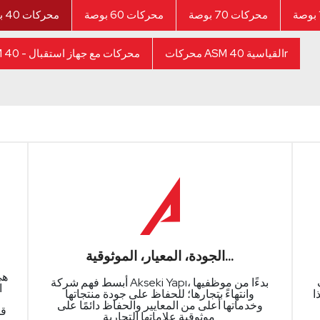
محركات 70 بوصة
محركات 60 بوصة
محركات 40 بوصة
محركات ASM 40 القياسيةr
ASM 40 - محركات مع جهاز استقبال
الجودة، المعيار، الموثوقية...
سمعة
أبسط فهم شركة Akseki Yapı، بدءًا من موظفيها
ا
ا
وانتهاءً بتجارها؛ للحفاظ على جودة منتجاتها
وخدماتها أعلى من المعايير والحفاظ دائمًا على
قط
موثوقية علاماتها التجارية.