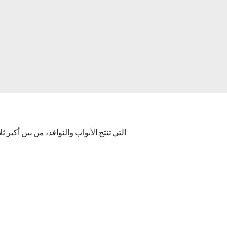
تعد شركة Akseki Yapı، التي تنتج الأبواب والنوافذ، من بين أكبر ثلاث شركات مصنعة من حيث إمكانات إنتاج النوافذ والأبواب البلاستيكية.