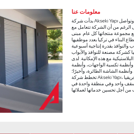
معلومات عنا
بدأت شركة Akseki Yapı حياتها العملية في قطاع البناء في عام 1984، وتواصل
لتجارية منذ تأسيسها في عام 1999. على الرغم من أن الشركة تتعامل مع
يع مجموعة منتجاتها كل عام. مبنى
اع البناء في تركيا بعدد موظفيها
ب والنوافذ بقدرة إنتاجية أسبوعية
ا كشركة مصنعة للنوافذ والأبواب
البلاستيكية مع هذه الإمكانية. لدى Akseki Yapı مجموعة واسعة من المنتجات بما في
، وأنظمة تكسية الواجهات، وأنظمة
وأنظمة الشاشة الطائرة، وأخيرًا؛
تخطط شركة Akseki Yapı، التي لديها عملاء في أوروبا والشرق الأوسط وأفريقيا
ت سقف واحد وفي منطقة واحدة في